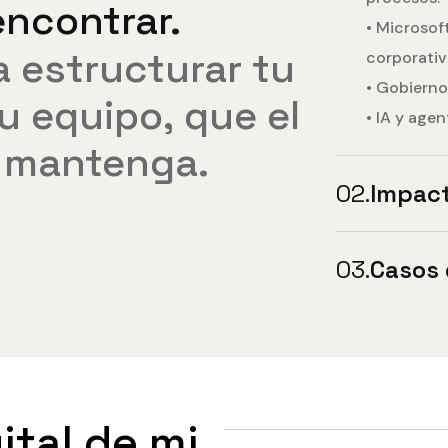
encontrar.
• Microso
a
estructurar
tu
corporativ
• Gobierno
u
equipo,
que
el
• IA y age
mantenga.
02.
Impac
03.
Casos 
ital de mi