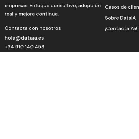
empresas. Enfoque consultivo, adopción
Casos de clie
real y mejora continua.
Sobre DataIA
Contacta con nosotros
¡Contacta Ya!
hola@dataia.es
+34 910 140 458
SÍGUENOS EN
MICROSOFT 
© 2026 DataIA