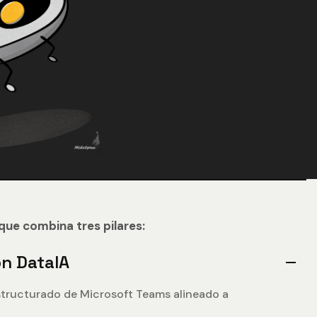
ue combina tres pilares:
ón DataIA
structurado de Microsoft Teams alineado a