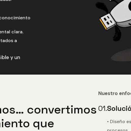
e conocimiento
ntal clara.
ctados a
ible y un
Nuestro enfoq
mos…
convertimos
01.
Soluci
iento
que
• Diseño e
procesos.