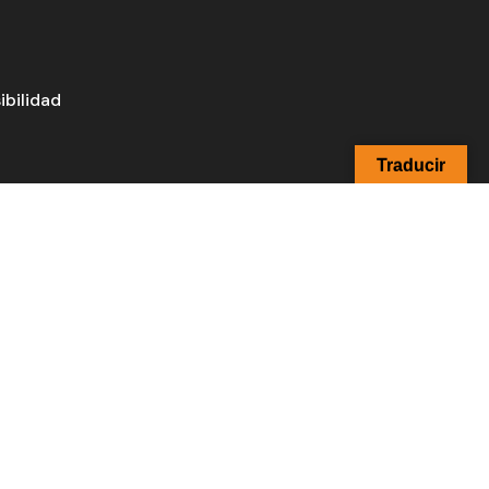
d
ibilidad
Traducir
hola@dataia.es