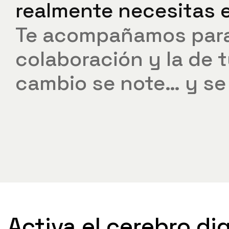
realmente
necesitas
Te
acompañamos
par
colaboración
y
la
de
t
cambio
se
note…
y
se
Activa el cerebro dig