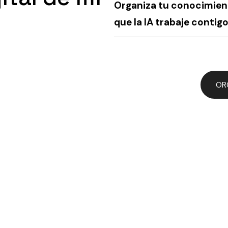
Organiza tu conocimien
que la IA trabaje contigo
OR