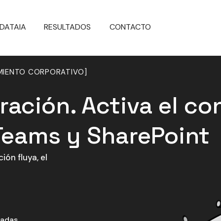
DATAIA
RESULTADOS
CONTACTO
MIENTO CORPORATIVO]
ración. Activa el c
Teams y SharePoint
ón fluya, el
adas.