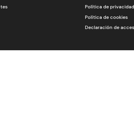
ntes
Política de privacida
Política de cookies
Declaración de acces
PARTNER
 Technologies, S.L. · Madrid (España) · +34 910 140 458 · 