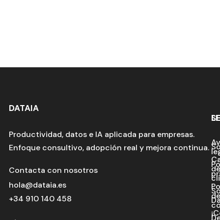
DATAIA
S
L
Productividad, datos e IA aplicada para empresas.
Av
So
Enfoque consultivo, adopción real y mejora continua.
le
C
Po
d
Contacta con nosotros
pr
cl
hola@dataia.es
Po
So
d
+34 910 140 458
Da
co
¡C
De