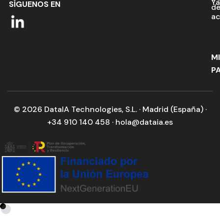
Ya
SÍGUENOS EN
d
ac
M
P
© 2026 DataIA Technologies, S.L. · Madrid (España) ·
+34 910 140 458 · hola@dataia.es