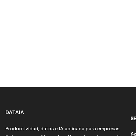
DATAIA
S
L
Productividad, datos e IA aplicada para empresas.
Av