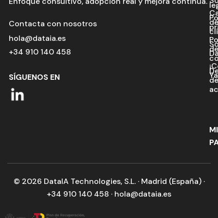
So
Enfoque consultivo, adopción real y mejora continua.
le
C
Po
d
Contacta con nosotros
pr
cl
hola@dataia.es
Po
So
d
+34 910 140 458
Da
co
¡C
De
Ya
SÍGUENOS EN
d
ac
M
P
© 2026 DataIA Technologies, S.L. · Madrid (España) ·
+34 910 140 458 · hola@dataia.es